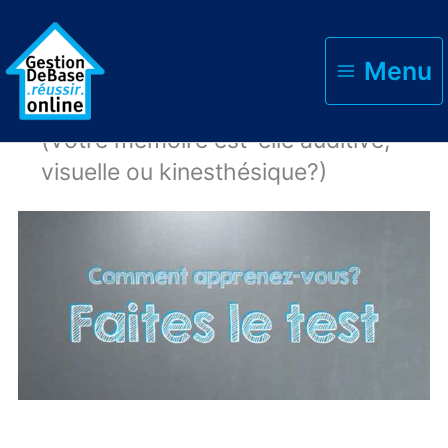
Menu
Accueil
Tests gratuits
Test: Comment apprenez-vous?
(Votre mémoire est-elle auditive,
visuelle ou kinesthésique?)