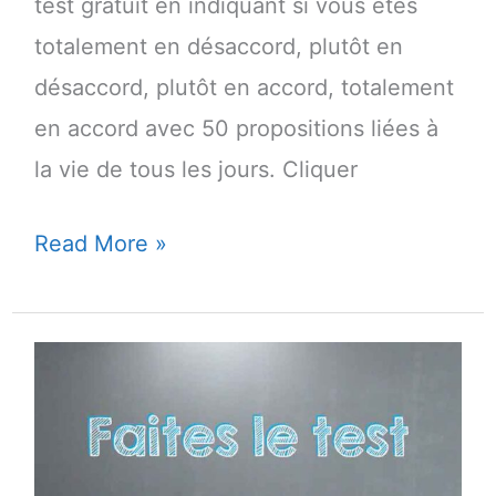
test gratuit en indiquant si vous êtes
totalement en désaccord, plutôt en
désaccord, plutôt en accord, totalement
en accord avec 50 propositions liées à
la vie de tous les jours. Cliquer
Test:
Read More »
Avez-
vous
le
profil
de
l’entrepreneur?