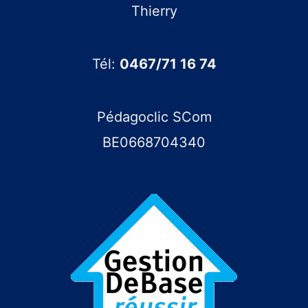
lecture
Thierry
en
Français
Tél:
0467/71 16 74
Pédagoclic SCom
BE0668704340