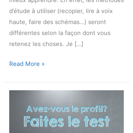
d’étude à utiliser (recopier, lire à voix
haute, faire des schémas…) seront
différentes selon la façon dont vous
retenez les choses. Je […]
Test:
Read More »
Comment
apprenez-
vous?
(Votre
mémoire
est-