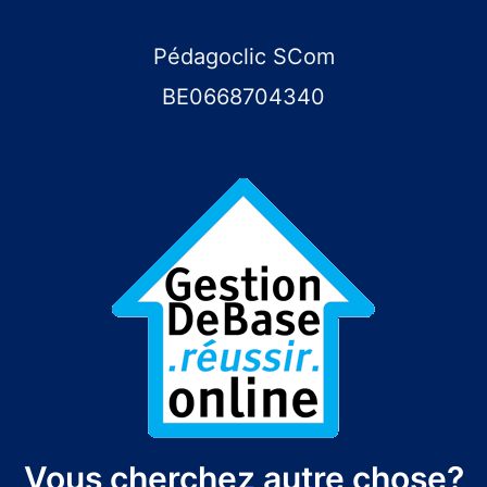
obtenir
Pédagoclic SCom
le
BE0668704340
certificat
de
gestion)
Vous cherchez autre chose?