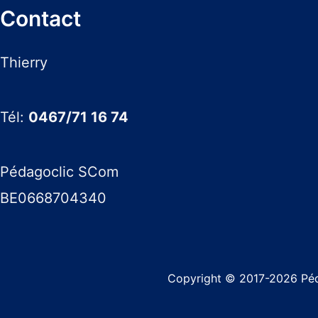
Contact
de
l’entrepreneur?
Thierry
Tél:
0467/71 16 74
Pédagoclic SCom
BE0668704340
Copyright © 2017-2026 Pé