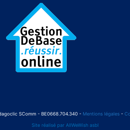
dagoclic SComm - BE0668.704.340 -
Mentions légales
-
Co
Site réalisé par AllWeWish asbl