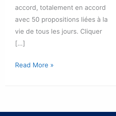
accord, totalement en accord
avec 50 propositions liées à la
vie de tous les jours. Cliquer
[…]
Test:
Read More »
Avez-
vous
le
profil