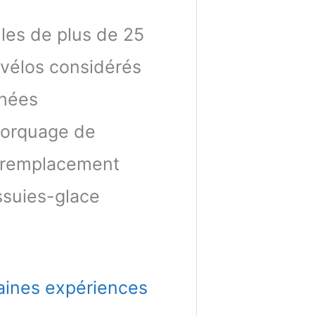
les de plus de 25
 vélos considérés
chées
morquage de
e remplacement
essuies-glace
aines expériences