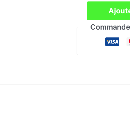
quantité
Ajout
de
Commande 
Syllabus
compétences
intersectorielle
:
Véhicules