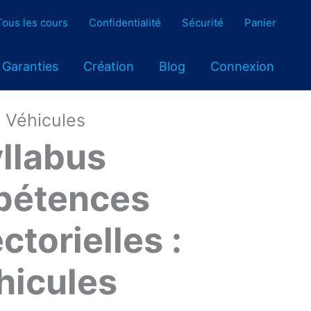
Tous les cours
Confidentialité
Sécurité
Panier
Garanties
Création
Blog
Connexion
: Véhicules
llabus
pétences
ctorielles :
hicules