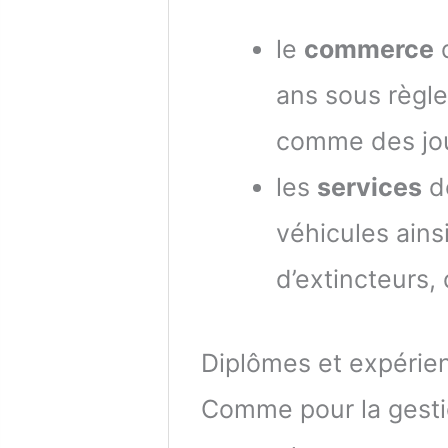
le
commerce
d
ans sous règle
comme des jou
les
services
d
véhicules ain
d’extincteurs,
Diplômes et expérie
Comme pour la gest