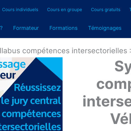
Cours individuels
Cours en groupe
Cours gratuits
 ?
Formateur
Formations
Témoignages
llabus compétences intersectorielles 
Sy
com
interse
Vé