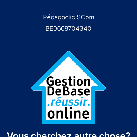
Pédagoclic SCom
BE0668704340
Vous cherchez autre chose?