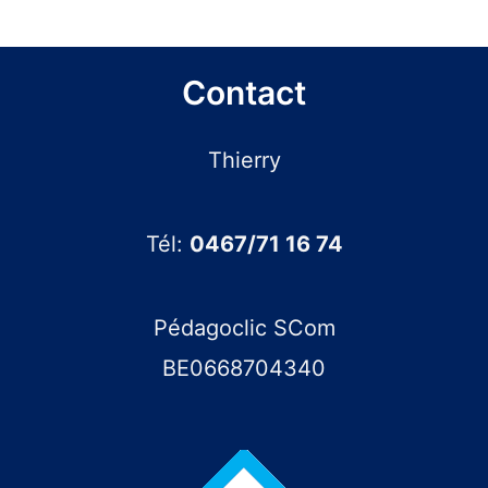
votre
futur
Contact
chiffre
d’affaires
Thierry
?
Tél:
0467/71 16 74
Pédagoclic SCom
BE0668704340