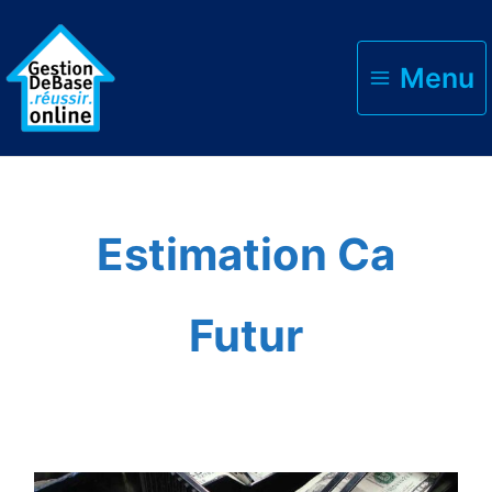
Menu
Accueil
estimation ca futur
Estimation Ca
Futur