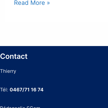
Le
Read More »
“Tremplin-
indépendant”:
Comment
devenir
Contact
indépendant
en
Thierry
étant
Tél:
0467/71 16 74
au
chômage?