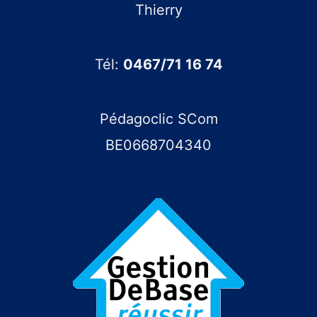
la
de 9h à 17h
Thierry
formation
Tél:
0467/71 16 74
Formateur
Thierry Lemmens
Fabricant
Pedagoclic scom
Pédagoclic SCom
BE0668704340
Marque
GdBro