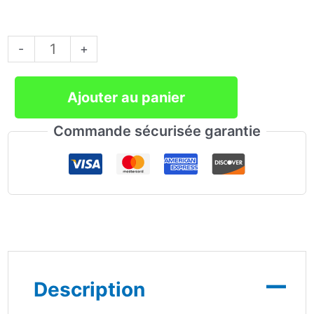
quantité
-
+
de
Ajouter au panier
Formation
Comptizi
Commande sécurisée garantie
TVA
Comprise
Description