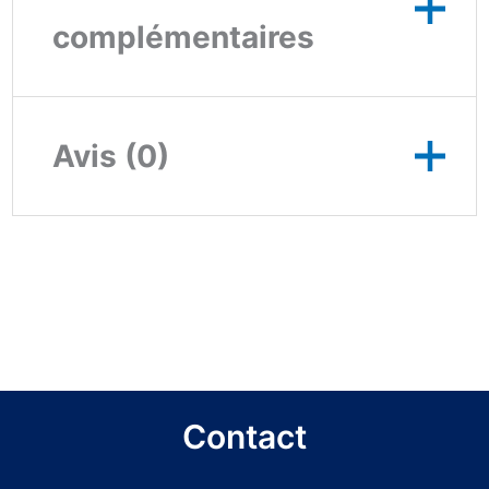
complémentaires
16 rue Lambert
Avis (0)
Crickx à 1070
Lieu de la
Anderlecht
formation
(800m de la gare
Il n’y a pas encore d’avis.
du Midi)
Seuls les clients connectés ayant
les vendredis 19
Date de la
et 26 novembre
acheté ce produit ont la possibilité de
formation
2021
laisser un avis.
Contact
Horaire de