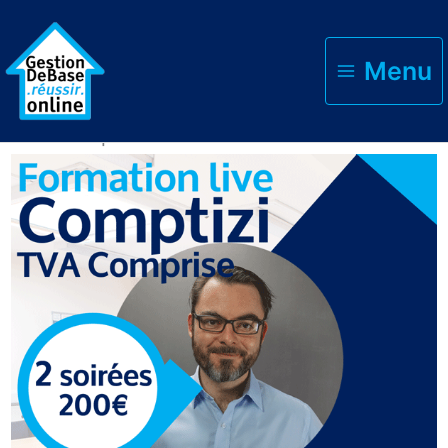
Menu
Accueil
»
Boutique
»
Formation Comptizi
TVA Comprise