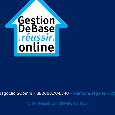
dagoclic SComm - BE0668.704.340 -
Mentions légales
-
Co
Site réalisé par AllWeWish asbl