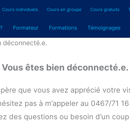
Cours individuels
Cours en groupe
Cours gratuits
 ?
Formateur
Formations
Témoignages
n déconnecté.e.
Vous êtes bien déconnecté.e.
spère que vous avez apprécié votre vis
hésitez pas à m’appeler au 0467/71 16
vez des questions ou besoin d’un coup