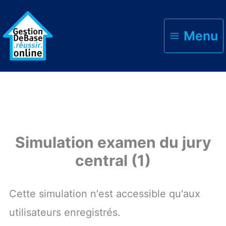
Menu
Accueil
Simulation examen du jury central (1)
Simulation examen du jury
central (1)
Cette simulation n'est accessible qu'aux
utilisateurs enregistrés.