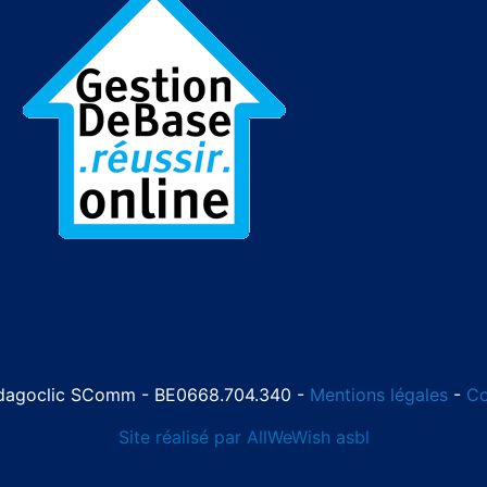
dagoclic SComm - BE0668.704.340 -
Mentions légales
-
Co
Site réalisé par AllWeWish asbl