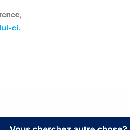
érence,
lui-ci.
Vous cherchez autre chose?