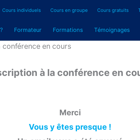
Cours individuels
Cours en groupe
Cours gratuits
 ?
Formateur
Formations
Témoignages
la conférence en cours
scription à la conférence en co
Merci
Vous y êtes presque !