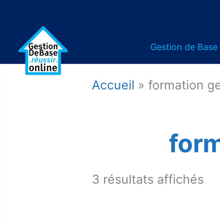
Gestion de Base
Accueil
»
formation g
form
Tri
3 résultats affichés
pa
pri
dé