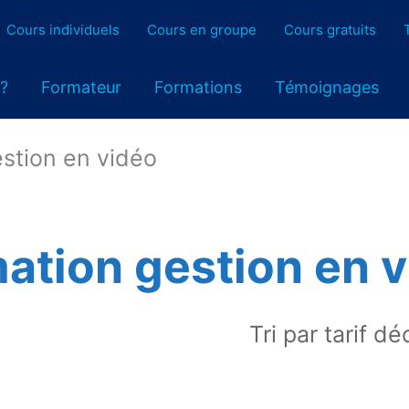
Cours individuels
Cours en groupe
Cours gratuits
 ?
Formateur
Formations
Témoignages
estion en vidéo
ation gestion en 
é
r
x
croissant