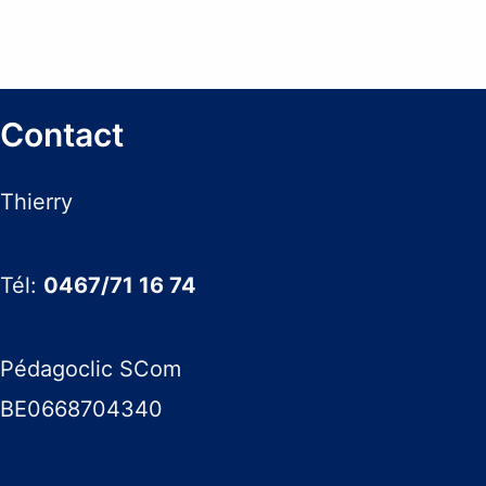
Contact
Thierry
Tél:
0467/71 16 74
Pédagoclic SCom
BE0668704340